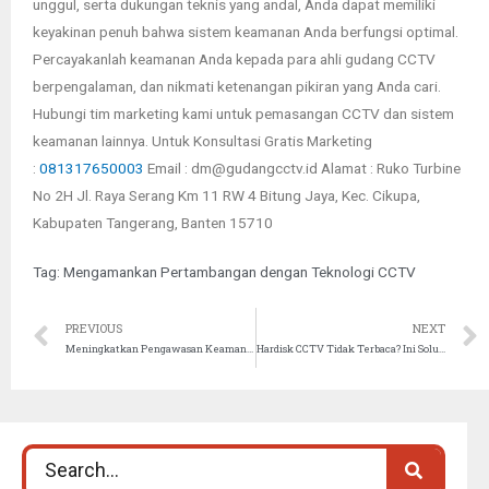
unggul, serta dukungan teknis yang andal, Anda dapat memiliki
keyakinan penuh bahwa sistem keamanan Anda berfungsi optimal.
Percayakanlah keamanan Anda kepada para ahli gudang CCTV
berpengalaman, dan nikmati ketenangan pikiran yang Anda cari.
Hubungi tim marketing kami untuk pemasangan CCTV dan sistem
keamanan lainnya. Untuk Konsultasi Gratis Marketing
:
081317650003
Email : dm@gudangcctv.id Alamat : Ruko Turbine
No 2H Jl. Raya Serang Km 11 RW 4 Bitung Jaya, Kec. Cikupa,
Kabupaten Tangerang, Banten 15710
Tag:
Mengamankan Pertambangan dengan Teknologi CCTV
PREVIOUS
NEXT
Meningkatkan Pengawasan Keamanan di Lingkungan Kota dengan CCTV
Hardisk CCTV Tidak Terbaca? Ini Solusinya!