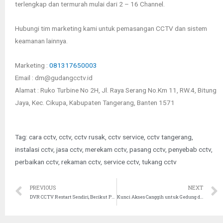
terlengkap dan termurah mulai dari 2 – 16 Channel.
Hubungi tim marketing kami untuk pemasangan CCTV dan sistem
keamanan lainnya.
Marketing :
081317650003
Email : dm@gudangcctv.id
Alamat : Ruko Turbine No 2H, Jl. Raya Serang No.Km 11, RW.4, Bitung
Jaya, Kec. Cikupa, Kabupaten Tangerang, Banten 1571
Tag:
cara cctv
,
cctv
,
cctv rusak
,
cctv service
,
cctv tangerang
,
instalasi cctv
,
jasa cctv
,
merekam cctv
,
pasang cctv
,
penyebab cctv
,
perbaikan cctv
,
rekaman cctv
,
service cctv
,
tukang cctv
PREVIOUS
NEXT
DVR CCTV Restart Sendiri, Berikut Penyebab dan Cara Mengatasinya.
Kunci Akses Canggih untuk Gedung dan Perkantoran