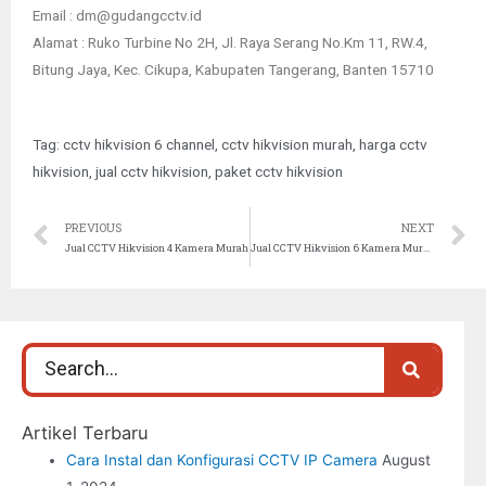
Email : dm@gudangcctv.id
Alamat : Ruko Turbine No 2H, Jl. Raya Serang No.Km 11, RW.4,
Bitung Jaya, Kec. Cikupa, Kabupaten Tangerang, Banten 15710
Tag:
cctv hikvision 6 channel
,
cctv hikvision murah
,
harga cctv
hikvision
,
jual cctv hikvision
,
paket cctv hikvision
PREVIOUS
NEXT
Jual CCTV Hikvision 4 Kamera Murah
Jual CCTV Hikvision 6 Kamera Murah
Artikel Terbaru
Cara Instal dan Konfigurasi CCTV IP Camera
August