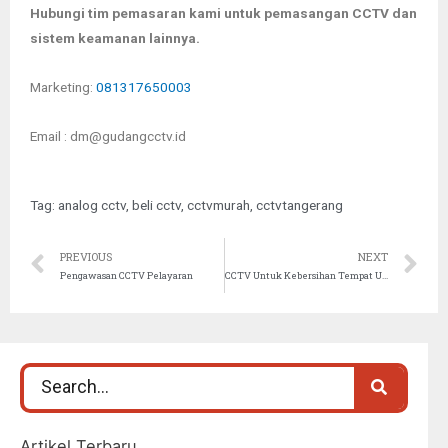
Hubungi tim pemasaran kami untuk pemasangan CCTV dan
sistem keamanan lainnya.
Marketing:
081317650003
Email : dm@gudangcctv.id
Tag:
analog cctv
,
beli cctv
,
cctvmurah
,
cctvtangerang
PREVIOUS
NEXT
Pengawasan CCTV Pelayaran
CCTV Untuk Kebersihan Tempat Umum
Artikel Terbaru