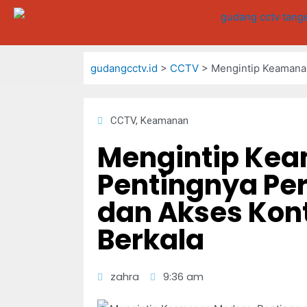
gudangcctv.id
>
CCTV
>
Mengintip Keamanan
CCTV
,
Keamanan
Mengintip Ke
Pentingnya Pe
dan Akses Kon
Berkala
zahra
9:36 am