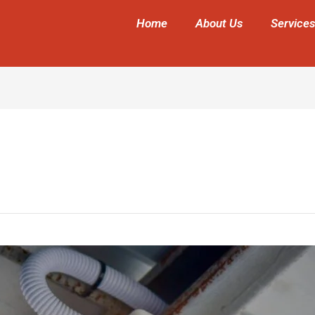
Home
About Us
Services