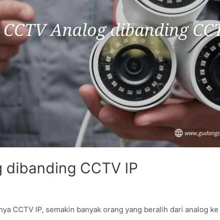
 dibanding CCTV IP
ya CCTV IP, semakin banyak orang yang beralih dari analog ke