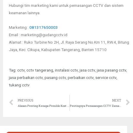
Hubungi tim marketing kami untuk pemasangan CCTV dan sistem
keamanan lainnya.
Marketing :
081317650003
Email : marketing@gudangcctv.id
Alamat : Ruko Turbine No 2H, Jl. Raya Serang No.Km 11, RW.4, Bitung
Jaya, Kec. Cikupa, Kabupaten Tangerang, Banten 15710
Tag:
cctv
,
cctv tangerang
,
instalasi cctv
,
jasa cctv
,
jasa pasang cctv
,
jasa perbaikan cctv
,
pasang cctv
,
perbaikan cctv
,
service cctv
,
tukang cctv
PREVIOUS
NEXT
Alasan Penting Kenapa Pemilik Kost di Kota Besar Wajib Pasang CCTV
Pentingnya Pemasangan CCTV Zaman Now!