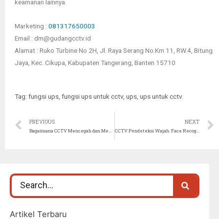
keamanan lainnya.
Marketing :
081317650003
Email : dm@gudangcctv.id
Alamat : Ruko Turbine No 2H, Jl. Raya Serang No.Km 11, RW.4, Bitung
Jaya, Kec. Cikupa, Kabupaten Tangerang, Banten 15710
Tag:
fungsi ups
,
fungsi ups untuk cctv
,
ups
,
ups untuk cctv
PREVIOUS
NEXT
Bagaimana CCTV Mencegah dan Mengatasi Kegiatan Tidak Sah di Area Hijau
CCTV Pendeteksi Wajah: Face Recognition
Artikel Terbaru