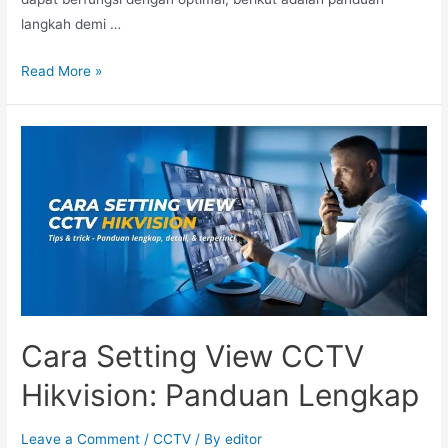
langkah demi …
Read More »
Cara Setting View CCTV
Hikvision: Panduan Lengkap
Leave a Comment
/
CCTV
/ By
editor