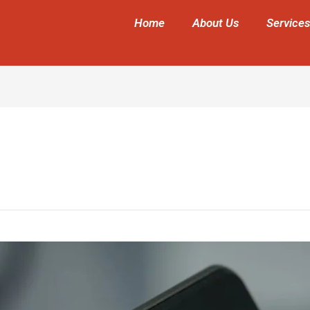
Home
About Us
Services