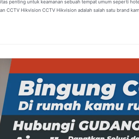
as penting untuk keamanan sebuah tempat umum seperti hotel, r
lan CCTV Hikvision CCTV Hikvision adalah salah satu brand k