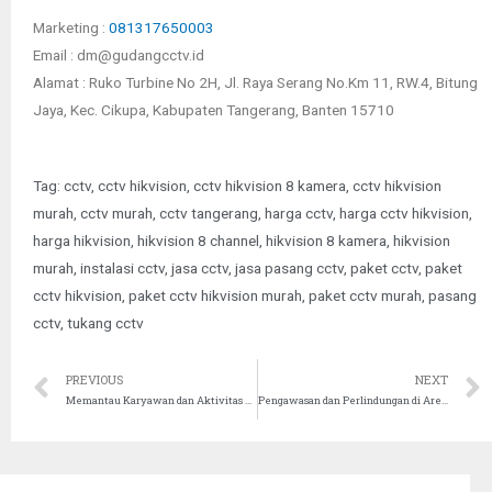
Marketing :
081317650003
Email : dm@gudangcctv.id
Alamat : Ruko Turbine No 2H, Jl. Raya Serang No.Km 11, RW.4, Bitung
Jaya, Kec. Cikupa, Kabupaten Tangerang, Banten 15710
Tag:
cctv
,
cctv hikvision
,
cctv hikvision 8 kamera
,
cctv hikvision
murah
,
cctv murah
,
cctv tangerang
,
harga cctv
,
harga cctv hikvision
,
harga hikvision
,
hikvision 8 channel
,
hikvision 8 kamera
,
hikvision
murah
,
instalasi cctv
,
jasa cctv
,
jasa pasang cctv
,
paket cctv
,
paket
cctv hikvision
,
paket cctv hikvision murah
,
paket cctv murah
,
pasang
cctv
,
tukang cctv
PREVIOUS
NEXT
Memantau Karyawan dan Aktivitas Produksi dengan Bantuan CCTV
Pengawasan dan Perlindungan di Area Kehutanan dan Lingkungan Alam dengan Sistem CCTV